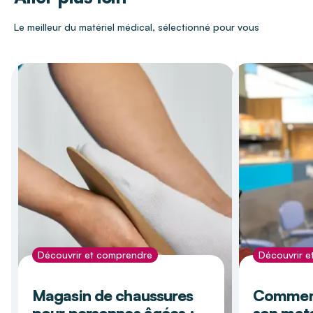
Le meilleur du matériel médical, sélectionné pour vous
Découvrir et comprendre
Découvrir 
Magasin de chaussures
Comment
pour personnes âgées :
son maté