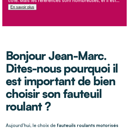
cote. Mais les références sont nombreuses, et il est
important de choisir sans faire d’erreurs.
En savoir plus
Bonjour Jean-Marc.
Dites-nous pourquoi il
est important de bien
choisir son fauteuil
roulant ?
Aujourd’hui, le choix de
fauteuils roulants motorisés