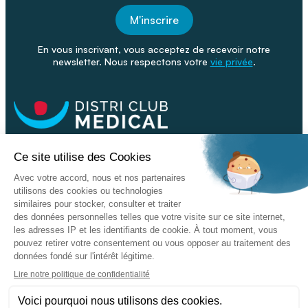
M'inscrire
En vous inscrivant, vous acceptez de recevoir notre
newsletter. Nous respectons votre
vie privée
.
Facebook
Youtube
Linkeding
Nos catalogues
Nos conseils - Blog
Devenir franchisé
Retour & SAV
Données personnelles
L'enseigne
Copyright © 2026 DISTRI CLUB MEDICAL. Tous droits réservés
Conditions Générales de Vente
Mentions légales - CGU