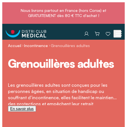
Nous livrons partout en France (hors Corse) et
GRATUITEMENT dès 80 € TTC d'achat !
Accueil
Incontinence
Grenouillères adultes
Grenouillères adultes
Les grenouillères adultes sont conçues pour les
personnes âgées, en situation de handicap ou
souffrant d’incontinence, elles facilitent le maintien
des protections et empêchent leur retrait
En savoir plus
inapproprié, tout en préservant la dignité et le bien-
être au quotidien.