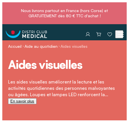
Nous livrons partout en France (hors Corse) et
GRATUITEMENT dès 80 € TTC d'achat !
Accueil
Aide au quotidien
Aides visuelles
Aides visuelles
Les aides visuelles améliorent la lecture et les
activités quotidiennes des personnes malvoyantes
ou âgées. Loupes et lampes LED renforcent la
visibilité, réduisent la fatigue oculaire et permettent
En savoir plus
de conserver autonomie et confort visuel.