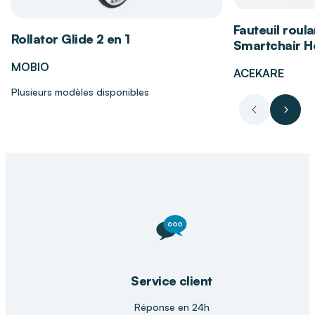
Pratique en déplacement, en voyage ou pour
Fauteuil roula
une utilisation à domicile.
Rollator Glide 2 en 1
Smartchair Hé
MOBIO
L'accompagnement DISTRI CLUB
ACEKARE
MEDICAL
Plusieurs modèles disponibles
Chez
DISTRI CLUB MEDICAL
, nous
Précédent
Suiva
sélectionnons des accessoires pratiques et
fiables pour faciliter le quotidien. Nos conseillers
vous accompagnent vers les solutions les mieux
adaptées à vos besoins visuels et de confort.
Service client
Réponse en 24h