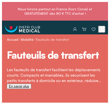
Nous livrons partout en France (hors Corse) et
GRATUITEMENT dès 80 € TTC d'achat !
Accueil
Mobilité
Fauteuils de transfert
Fauteuils de transfert
Les fauteuils de transfert facilitent les déplacements
courts. Compacts et maniables, ils sécurisent les
petits transferts à domicile ou en extérieur, réduisent
l’effort des aidants et assurent une prise en charge
En savoir plus
rapide et efficace de la personne à mobilité réduite.