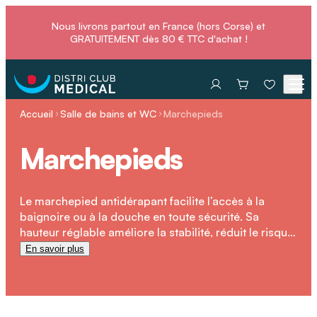
Nous livrons partout en France (hors Corse) et
GRATUITEMENT dès 80 € TTC d'achat !
Accueil
Salle de bains et WC
Marchepieds
Marchepieds
Le marchepied antidérapant facilite l’accès à la
baignoire ou à la douche en toute sécurité. Sa
hauteur réglable améliore la stabilité, réduit le risque
de chute et s’intègre facilement à l’aménagement de
En savoir plus
la salle de bains pour un usage quotidien fiable.