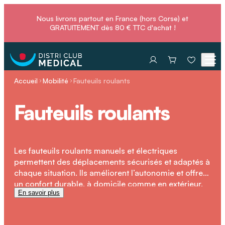
Nous livrons partout en France (hors Corse) et
GRATUITEMENT dès 80 € TTC d'achat !
Accueil
Mobilité
Fauteuils roulants
Fauteuils roulants
Les fauteuils roulants manuels et électriques
permettent des déplacements sécurisés et adaptés à
chaque situation. Ils améliorent l’autonomie et offrent
un confort durable, à domicile comme en extérieur,
En savoir plus
tout en facilitant la prise en charge des aidants.