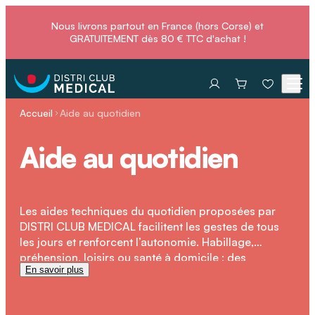
Nous livrons partout en France (hors Corse) et
GRATUITEMENT dès 80 € TTC d'achat !
Accueil
Aide au quotidien
Aide au quotidien
Les aides techniques du quotidien proposées par
DISTRI CLUB MEDICAL facilitent les gestes de tous
les jours et renforcent l’autonomie. Habillage,
préhension, loisirs ou santé à domicile : des
En savoir plus
solutions pratiques et ergonomiques pour améliorer
durablement le confort et la qualité de vie.