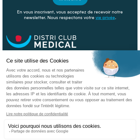
En vous inscrivant, vous acceptez de recevoir notre
newsletter. Nous respectons votre
vie privée
.
Facebook
Youtube
Linkeding
Nos catalogues
Nos conseils - Blog
Devenir franchisé
Retour & SAV
Données personnelles
L'enseigne
Copyright © 2026 DISTRI CLUB MEDICAL. Tous droits réservés
Conditions Générales de Vente
Mentions légales - CGU