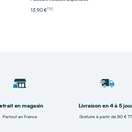
TTC
13,90 €
des conseils experts
e confort et la
ver la paire de
réserver votre bien-
etrait en magasin
Livraison en 4 à 5 jou
Partout en France
Gratuite à partir de 80 € T