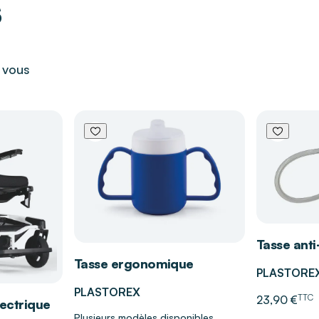
s
EDICAL
r vous
facilement les
u pied ou de
 et réduit les
 douleurs plantaires
ironnement sain et
fort continu.
Tasse anti
ison, tout en
Tasse ergonomique
ées ou fragiles.
PLASTORE
ygiène parfaite,
PLASTOREX
TTC
23,90 €
lectrique
.
Plusieurs modèles disponibles