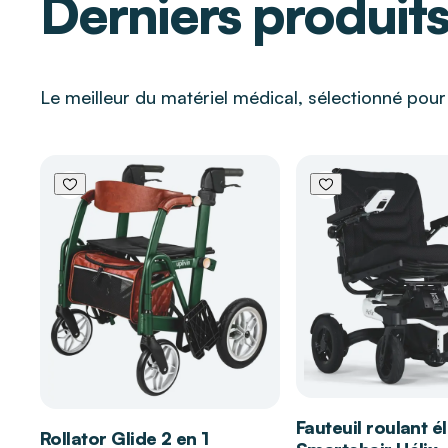
Derniers produit
Lavables à 40 °C pour une hygiène optimale
Les atouts des chaussons Mariet CHAUSS’M
Le meilleur du matériel médical, sélectionné pou
La fermeture auto-agrippante permet de chausser 
chaussons Mariet
, même en cas de gonflement d
mobilité réduite.
La semelle en mémoire de forme enveloppe le pied
pressions, idéale pour les personnes souffrant de
ou d’hypersensibilité.
La doublure en bambou et fil d’argent crée un env
respirant, limitant les irritations et assurant un con
Leur légèreté facilite les déplacements dans la ma
apportant la stabilité nécessaire aux personnes âg
La possibilité de lavage en machine garantit une h
Fauteuil roulant é
particulièrement appréciée en maintien à domicile
Rollator Glide 2 en 1