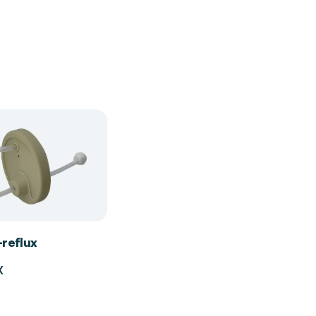
-reflux
X