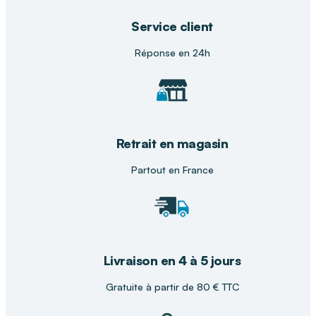
Dans votre magasin DISTRI CLUB
MEDICAL
Service client
Réponse en 24h
Chez
DISTRI CLUB MEDICAL
, nos conseillers
vous accompagnent dans le choix d’aides du
quotidien adaptées aux besoins de chaque
personne. Nous sélectionnons des produits
fiables et ergonomiques pour renforcer confort,
autonomie et bien-être au quotidien.
Retrait en magasin
Partout en France
Livraison en 4 à 5 jours
Gratuite à partir de 80 € TTC