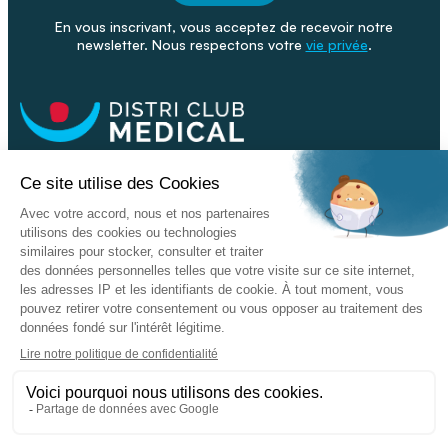
En vous inscrivant, vous acceptez de recevoir notre
newsletter. Nous respectons votre
vie privée
.
Facebook
Youtube
Linkeding
Nos catalogues
Nos conseils - Blog
Devenir franchisé
Retour & SAV
Données personnelles
L'enseigne
Copyright © 2026 DISTRI CLUB MEDICAL. Tous droits réservés
Conditions Générales de Vente
Mentions légales - CGU