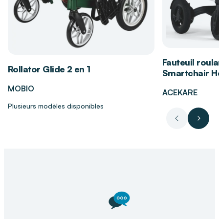
Double installation :
à poser
(pieds
rétractables) ou
à fixer au mur
Les bénéfices de l’horloge calendrier
géante ORIUM
Fauteuil roula
Rollator Glide 2 en 1
Smartchair Hé
Permet une lecture immédiate de l’heure, de la
MOBIO
ACEKARE
date et des conditions ambiantes.
Plusieurs modèles disponibles
Facilite l’orientation temporelle, essentielle
pour les personnes désorientées ou
Précédent
Suiva
dépendantes.
Affichage XXL améliorant la lisibilité à
distance.
Pratique à installer et parfaitement adaptée
aux chambres, salons ou établissements
spécialisés.