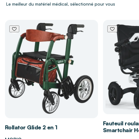
Le meilleur du matériel médical, sélectionné pour vous
le dos
pour le modèle long, afin de préserver
la pudeur et limiter les manipulations.
Tissu 190 g/m² côtes 1/1
, souple et résistant,
assurant un excellent confort.
Pressions à l’entrejambe
pour le modèle
court, pratiques pour les changes rapides.
100 % coton extensible
: douceur,
respirabilité et aisance de mouvement.
Garantie grand teint
pour conserver
durablement la couleur.
Lavable à 90 °C
, idéal pour une hygiène
irréprochable.
Les bénéfices du body unisexe PAULINE
ET MANON
Fauteuil roula
Rollator Glide 2 en 1
Smartchair Hé
Maintient parfaitement les protections en