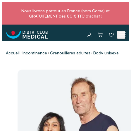
Nous livrons partout en France (hors Corse) et
GRATUITEMENT dès 80 € TTC d'achat !
Accueil
Incontinence
Grenouillères adultes
Body unisexe