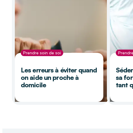
Prendre soin de soi
Prendre
Les erreurs à éviter quand
Sédent
on aide un proche à
sa fo
domicile
tant 