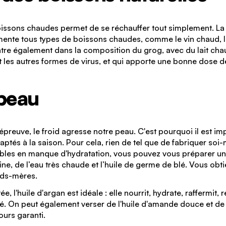
issons chaudes permet de se réchauffer tout simplement. La ca
ente tous types de boissons chaudes, comme le vin chaud, le 
tre également dans la composition du grog, avec du lait chaud 
 les autres formes de virus, et qui apporte une bonne dose d
 peau
 épreuve, le froid agresse notre peau. C'est pourquoi il est im
daptés à la saison. Pour cela, rien de tel que de fabriquer so
bles en manque d'hydratation, vous pouvez vous préparer un s
ne, de l’eau très chaude et l’huile de germe de blé. Vous obti
nds-mères.
 l'huile d'argan est idéale : elle nourrit, hydrate, raffermit, re
ané. On peut également verser de l'huile d'amande douce et de
ours garanti.