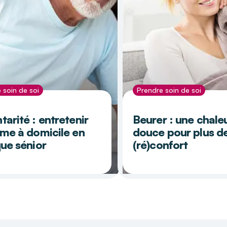
 soin de soi
Prendre soin de soi
arité : entretenir
Beurer : une chale
rme à domicile en
douce pour plus d
que sénior
(ré)confort