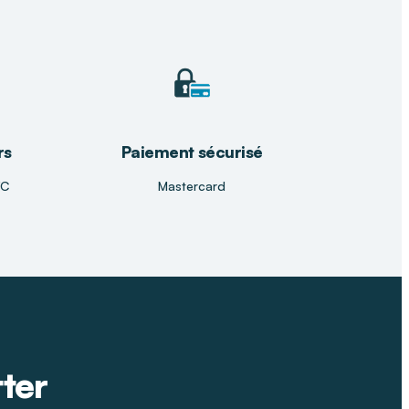
rs
Paiement sécurisé
TC
Mastercard
tter