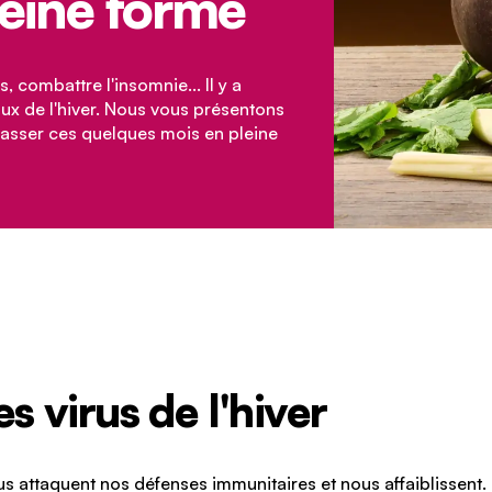
leine forme
, combattre l'insomnie... Il y a
aux de l'hiver. Nous vous présentons
asser ces quelques mois en pleine
s virus de l'hiver
irus attaquent nos défenses immunitaires et nous affaiblissen