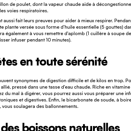
uillon de poulet, dont la vapeur chaude aide à décongestionne
es voies respiratoires.
t aussi fait leurs preuves pour aider à mieux respirer. Pendant
tte plante versée sous forme d’huile essentielle (5 gouttes) da
ra également à vous remettre d'aplomb (1 cuillère à soupe d
aisser infuser pendant 10 minutes).
êtes en toute sérénité
ouvent synonymes de digestion difficile et de kilos en trop. 
e allié, pressé dans une tasse d'eau chaude. Riche en vitamine
vez du mal à digérer, vous pourrez aussi vous préparer une inf
oniques et digestives. Enfin, le bicarbonate de soude, à boir
e, vous soulagera des ballonnements.
es boissons naturelles