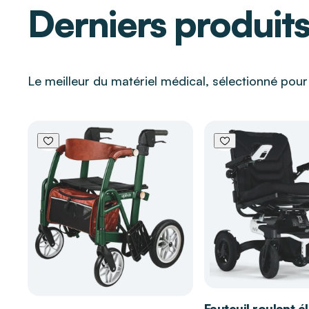
Derniers produit
Réutilisable
Se glisse parfaitement sous les vêtements
Les bénéfices de la Bande de compression ge
Le meilleur du matériel médical, sélectionné pou
HOMEDICS
Cible les zones de tension pour une récupération
accélérée
Garantit un port agréable sans irritation grâce à 
Permet une mise en place immédiate simplifiant l
quotidien
Épouse parfaitement les articulations pour conserv
de mouvement
Assure une excellente régulation de la température
sec
Fauteuil roulant é