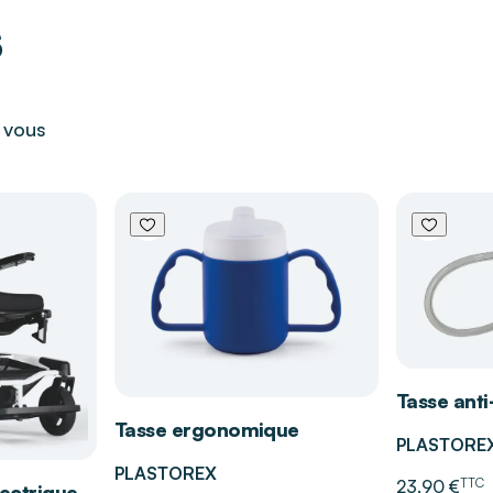
s
l chaud / froid
r vous
 musculaire
sa texture soyeuse
'autonomie au
er une totale liberté
Tasse anti
Tasse ergonomique
 tout en restant au
PLASTORE
PLASTOREX
TTC
23,90 €
lectrique