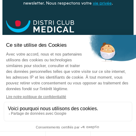
newsletter. Nous respectons votre
vie privée
.
Facebook
Youtube
Linkeding
Nos catalogues
Nos conseils - Blog
Devenir franchisé
Retour & SAV
Données personnelles
L'enseigne
Copyright © 2026 DISTRI CLUB MEDICAL. Tous droits réservés
Conditions Générales de Vente
Mentions légales - CGU