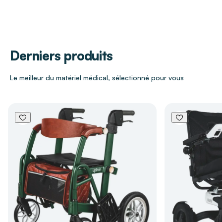
douceur, absorption et praticité pour un usage
quotidien à domicile ou en établissement.
Conditionnement
À l'unité
Caractéristiques techniques
Derniers produits
Velours bambou très épais
pour une douceur
Le meilleur du matériel médical, sélectionné pour vous
maximale
Face en micro-éponge
idéale pour les repas
Fermeture par velcro
pour une mise en place
simple et rapide
Lavable à 60 °C
pour une hygiène
impeccable
Les bénéfices du bavoir micro-éponge
court CLINIBED
Protège efficacement les vêtements grâce à