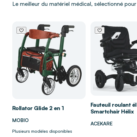
Le meilleur du matériel médical, sélectionné pou
Aide à nourrir et adoucir la peau
Contribue au confort des peaux sèches et déshyd
Participe au maintien de la souplesse cutanée
Convient aux peaux matures
S’intègre dans une routine de soin quotidienne
Votre magasin DISTRI CLUB MEDICAL
Votre magasin
DISTRI CLUB MEDICAL
, spécialiste 
vous accompagne dans le choix de solutions de soi
besoins des peaux sèches ou fragilisées. Nos équip
afin de vous orienter vers des produits respectueux, 
Fauteuil roulant é
Rollator Glide 2 en 1
domicile comme en environnement médical.
Smartchair Hélix
MOBIO
ACEKARE
Plusieurs modèles disponibles