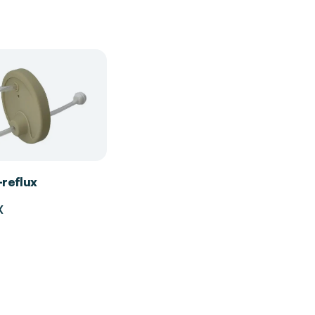
-reflux
X