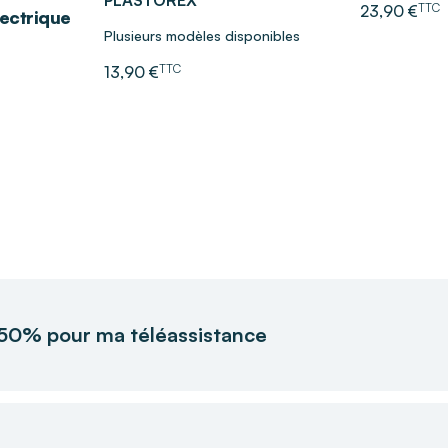
PLASTOREX
TTC
23,90 €
lectrique
Plusieurs modèles disponibles
TTC
13,90 €
 50% pour ma téléassistance
 maintien à domicile, le Gouvernement a instauré un crédit d'
i, chaque utilisateur du service de téléassistance Filien ne pa