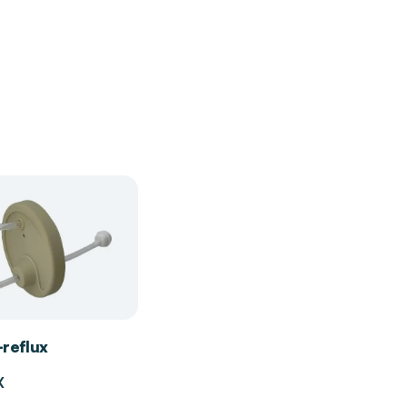
-reflux
X