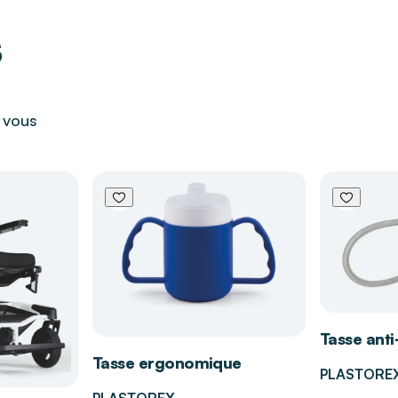
s
s malentendantes par
ore
'achat de votre
r vous
appuie sur un vaste
e de la vie. Nous
es et ergonomiques,
blement le cadre de
Tasse anti
Tasse ergonomique
PLASTORE