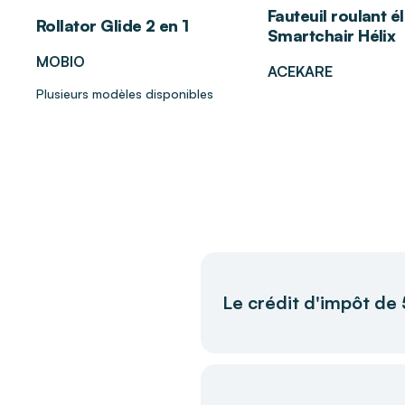
Fauteuil roulant é
Rollator Glide 2 en 1
Smartchair Hélix
MOBIO
ACEKARE
Plusieurs modèles disponibles
Le crédit d'impôt de
Dans le but de favoriser le
services à la personne. Ains