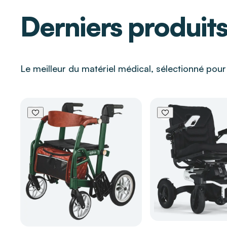
à sa grande portée de transmission
Derniers produit
Assure une vigilance inclusive pour les personne
le biais d'un signal lumineux doublant l'alerte son
Pourquoi choisir DISTRI CLUB MEDICAL pour l
Le meilleur du matériel médical, sélectionné pou
produit ?
Fort de 40 ans d'expertise, DISTRI CLUB MEDICAL s'
réseau de proximité pour accompagner chaque étap
sélectionnons des dispositifs technologiques fiabl
conçus pour favoriser l'autonomie et sécuriser dura
vie de toutes les générations.