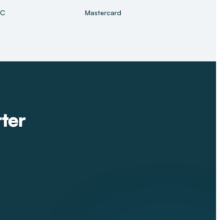
TC
Mastercard
tter