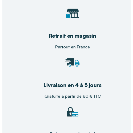
qualité parfaitement équilibré
Puissance d'amplification exceptionnelle
permettant de compenser les pertes auditives
légères à sévères
Personnalisation de l'écoute adaptée à vos
Retrait en magasin
besoins spécifiques pour un confort sur-
mesure
Partout en France
Économie d'énergie intelligente prolongeant la
durée de vie de la batterie
Fonction micro permettant de basculer
instantanément sur les voix de vos proches
Livraison en 4 à 5 jours
sans retirer l'équipement
Base de chargement pratique assurant un
Gratuite à partir de 80 € TTC
appareil toujours prêt à l'emploi sans
manipulations complexes
Grande liberté de mouvement pour circuler
dans toute la maison sans coupure