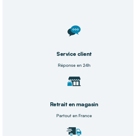
fragiles ou en perte d’autonomie.
Votre magasin DISTRI CLUB MEDICAL
Dans votre
magasin DISTRI CLUB MEDICAL
, nos
conseillers vous accompagnent pour choisir la
chaise de douche la plus adaptée à vos besoins.
Service client
Profitez de démonstrations, d’essais et de
conseils personnalisés pour un usage
Réponse en 24h
confortable et sécurisé.
Retrait en magasin
Partout en France