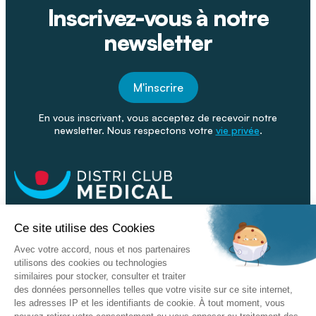
Inscrivez-vous à notre
newsletter
M'inscrire
En vous inscrivant, vous acceptez de recevoir notre
newsletter. Nous respectons votre
vie privée
.
Facebook
Youtube
Linkeding
Nos catalogues
Nos conseils - Blog
Devenir franchisé
Retour & SAV
Données personnelles
L'enseigne