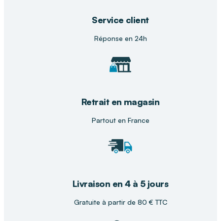
Service client
Réponse en 24h
L'accompagnement DISTRI CLUB
MEDICAL
Dans votre
magasin DISTRI CLUB MEDICAL
, nos
conseillers vous orientent vers la solution la
mieux adaptée à vos besoins. Venez découvrir et
Retrait en magasin
essayer la chaise Talis pour un usage
confortable, sécurisé et parfaitement adapté à
Partout en France
votre quotidien.
Livraison en 4 à 5 jours
Gratuite à partir de 80 € TTC