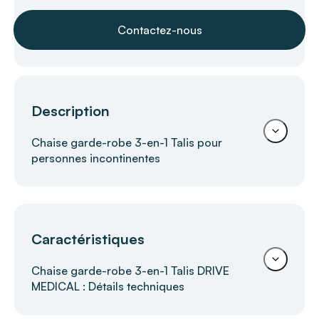
Contactez-nous
Description
Chaise garde-robe 3-en-1 Talis pour
personnes incontinentes
Chaise garde-robe 3 en 1 Talis DRIVE
Caractéristiques
DEVILBISS HEALTHCARE –
Polyvalence, confort et autonomie
Chaise garde-robe 3-en-1 Talis DRIVE
MEDICAL : Détails techniques
La
chaise garde-robe 3 en 1 Talis DRIVE
DEVILBISS HEALTHCARE
est une solution