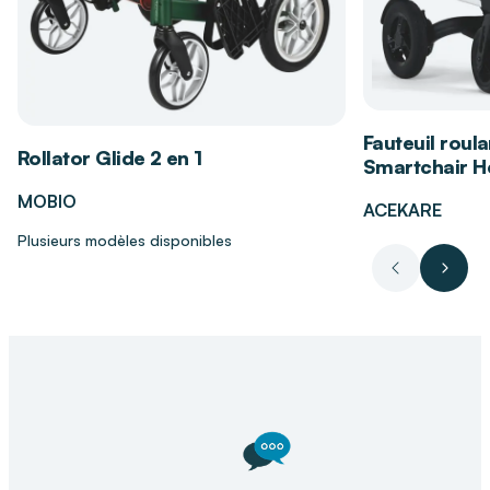
Les bénéfices de la chaise garde-robe 3
en 1 Talis
Fauteuil roula
Rollator Glide 2 en 1
Smartchair Hé
Polyvalence 3 en 1 : chaise percée, cadre de
toilettes et rehausse WC.
MOBIO
ACEKARE
Sécurité renforcée grâce aux poignées
Plusieurs modèles disponibles
ergonomiques.
Précédent
Suiva
Réglage facile de la hauteur pour un confort
personnalisé.
Entretien simple et utilisation intuitive au
quotidien.
Idéale pour les personnes nécessitant un
accompagnement tout en conservant leur
autonomie.