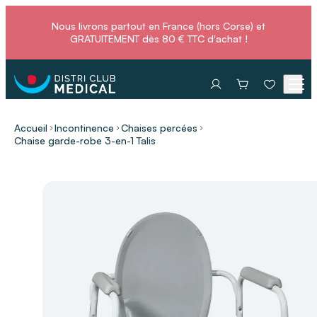
Nous livrons partout en France (hors Corse) et
GRATUITEMENT dès 80 € TTC d'achat !
Accueil
Incontinence
Chaises percées
Chaise garde-robe 3-en-1 Talis