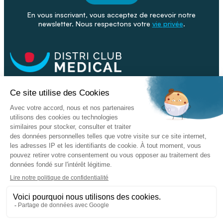
En vous inscrivant, vous acceptez de recevoir notre
newsletter. Nous respectons votre
vie privée
.
Facebook
Youtube
Linkeding
Nos catalogues
Nos conseils - Blog
Devenir franchisé
Retour & SAV
Données personnelles
L'enseigne
Copyright © 2026 DISTRI CLUB MEDICAL. Tous droits réservés
Conditions Générales de Vente
Mentions légales - CGU