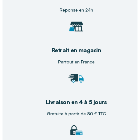
Réponse en 24h
Pourquoi acheter le matériel médical
chez DISTRI CLUB MEDICAL ?
Dans votre
magasin DISTRI CLUB MEDICAL
, nos
conseillers vous accompagnent pour choisir la
chaise garde-robe la mieux adaptée à vos
Retrait en magasin
besoins. Venez découvrir la Komod et bénéficier
Partout en France
d’un accompagnement personnalisé pour un
usage confortable et sécurisé.
Livraison en 4 à 5 jours
Gratuite à partir de 80 € TTC