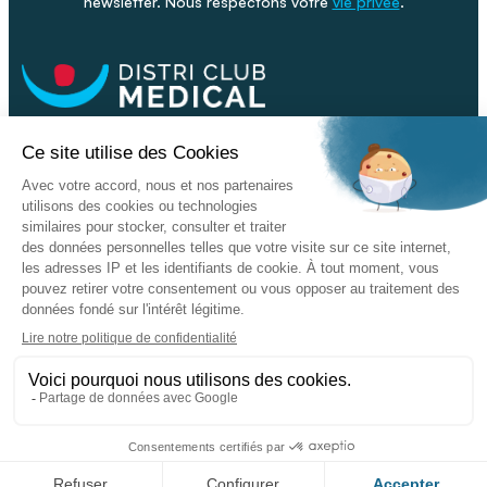
newsletter. Nous respectons votre
vie privée
.
Facebook
Youtube
Linkeding
Nos catalogues
Nos conseils - Blog
Devenir franchisé
Retour & SAV
Données personnelles
L'enseigne
Copyright © 2026 DISTRI CLUB MEDICAL. Tous droits réservés
Conditions Générales de Vente
Mentions légales - CGU