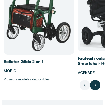
Profitez d'un réconfort quasi instantané grâce
à la montée en température très véloce du
dispositif
Manipulez les réglages sans aucune difficulté,
même dans l'obscurité, grâce à la commande
lumineuse ergonomique
Détendez-vous en toute sérénité sans crainte
de surchauffe grâce au système de coupure
de sécurité intégré
Maintenez une hygiène parfaite sans effort
Fauteuil roula
Rollator Glide 2 en 1
grâce à la conception textile compatible avec
Smartchair Hé
un nettoyage régulier à l'eau
MOBIO
ACEKARE
Plusieurs modèles disponibles
Pourquoi choisir DISTRI CLUB MEDICAL
pour l'achat de votre produit ?
Précédent
Suiva
S'adresser à DISTRI CLUB MEDICAL, c'est
s'appuyer sur la solidité d'un réseau national de