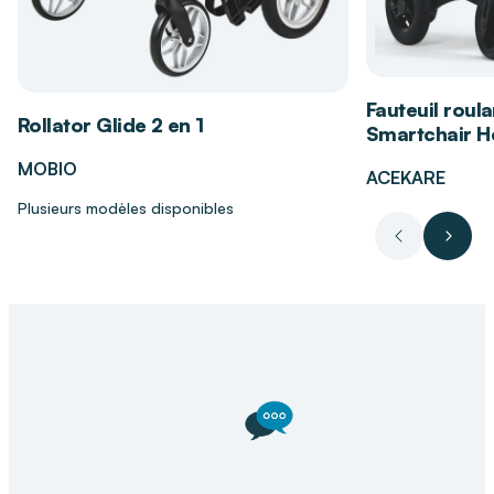
Les bénéfices du coussin de
positionnement semi-flower
Maintien ergonomique du dos et des épaules.
Fauteuil roula
Rollator Glide 2 en 1
Réduction des tensions musculaires en
Smartchair Hé
position assise ou semi-assise.
MOBIO
ACEKARE
Améliore la relaxation et le confort général du
Plusieurs modèles disponibles
patient.
Précédent
Suiva
Convient aux personnes nécessitant un
soutien stable en position semi-allongée.
Pourquoi choisir DISTRI CLUB MEDICAL ?
Chez
DISTRI CLUB MEDICAL
, nos conseillers
vous accompagnent pour sélectionner le
coussin de positionnement le plus adapté aux
besoins du patient. Nous privilégions des
solutions fiables, confortables et pensées pour