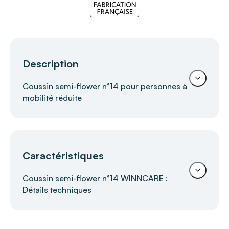
Description
Coussin semi-flower n°14 pour personnes à
mobilité réduite
Coussin de positionnement semi-
Caractéristiques
flower WINNCARE
Le coussin de positionnement
semi-flower
Coussin semi-flower n°14 WINNCARE :
WINNCARE
épouse naturellement la
Détails techniques
morphologie du patient pour offrir un
maintien
doux et stable
. Idéal en appui dorsal, il améliore
la détente et assure une posture confortable au