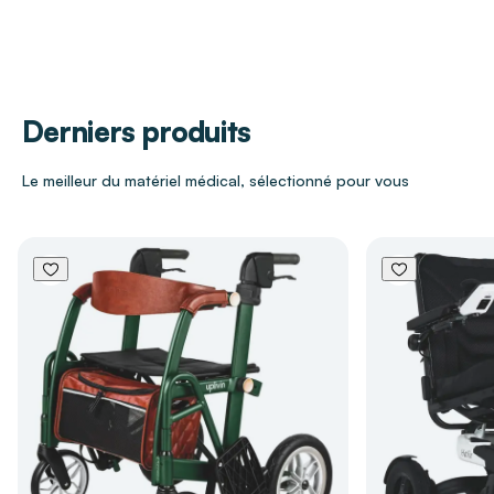
Modèle
Standard
repos.
Dimensions
L. 70 x l. 50 x H. 10 cm
Caractéristiques techniques
Dispositif Médical
Oui
Derniers produits
Se place derrière le buste pour caler les
appuis dorsaux et optimiser le positionnement
Garantie
2 ans
des membres supérieurs.
Le meilleur du matériel médical, sélectionné pour vous
Housse Standard
: polyuréthane haute
densité, facile à nettoyer — idéale pour les
collectivités et le maintien à domicile.
Housse Confort
: fibres de cellulose 100 %
naturelles, offrant un accueil doux et
enveloppant, parfaite pour un usage quotidien
à domicile.
Déhoussable
pour un entretien simple et
hygiénique.