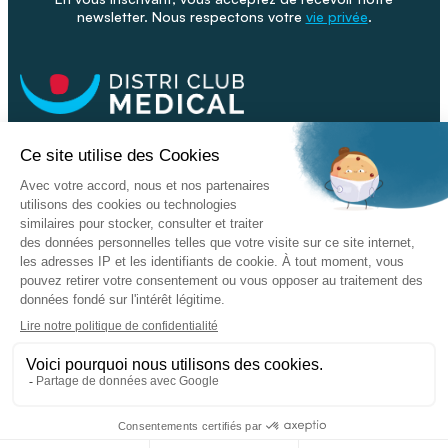
newsletter. Nous respectons votre
vie privée
.
Facebook
Youtube
Linkeding
Nos catalogues
Nos conseils - Blog
Devenir franchisé
Retour & SAV
Données personnelles
L'enseigne
Copyright © 2026 DISTRI CLUB MEDICAL. Tous droits réservés
Conditions Générales de Vente
Mentions légales - CGU