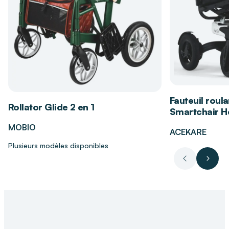
Stabilité et positionnement améliorés pour un
confort optimal
Insert anti-poinçonnement en mousse de
portance élevée, permettant d’alterner la
pression sur les zones à risque
Existe avec butée pelvienne réglable pour les
patients présentant une instabilité sagittale
Fauteuil roula
Livré avec 2 housses
Rollator Glide 2 en 1
Smartchair Hé
MOBIO
Les bénéfices du coussin Viscoflex+
ACEKARE
Plusieurs modèles disponibles
Répartition homogène des pressions grâce à
Précédent
Suiva
la mousse viscoélastique, limitant fortement
les risques d’escarres.
Positionnement précis et maintien postural
renforcé grâce à la conception anatomique.
Insert anti-poinçonnement assurant une