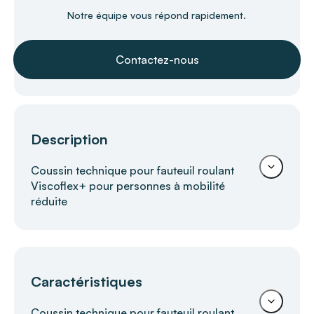
Notre équipe vous répond rapidement.
Contactez-nous
Description
Coussin technique pour fauteuil roulant
Viscoflex+ pour personnes à mobilité
réduite
Coussin technique Viscoflex+ SYST'AM
Caractéristiques
– Prévention des escarres et
positionnement optimisé
Coussin technique pour fauteuil roulant