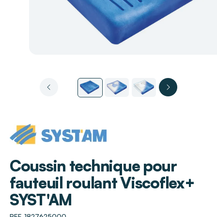
SYST'AM
Coussin technique pour
fauteuil roulant Viscoflex+
SYST'AM
REF. 1827625000