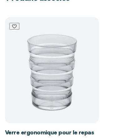
Les bénéfices du couvercle pour verre
ergonomique
Autorise une prise de boisson sécurisée en
restant couché, idéal pour le repos au lit
Facilite l’ingestion de fluides légers sans
risque de débordement
Assure la consommation de préparations
nutritives denses avec une fluidité adaptée
Pourquoi choisir DISTRI CLUB MEDICAL
pour l'achat de votre produit ?
Opter pour DISTRI CLUB MEDICAL, c'est
bénéficier de la force d'un maillage national
alliant expertise technique et conseils
personnalisés pour le maintien à domicile. Nous
Verre ergonomique pour le repas
sélectionnons des équipements certifiés qui