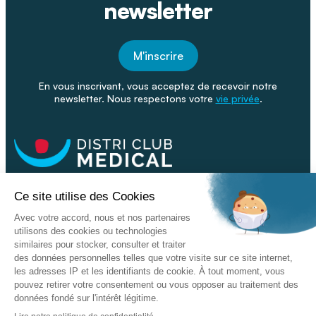
newsletter
M'inscrire
En vous inscrivant, vous acceptez de recevoir notre
newsletter. Nous respectons votre
vie privée
.
Facebook
Youtube
Linkeding
Nos catalogues
Nos conseils - Blog
Devenir franchisé
Retour & SAV
Données personnelles
L'enseigne