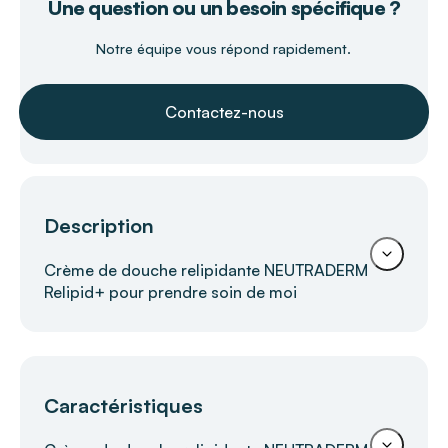
Une question ou un besoin spécifique ?
Notre équipe vous répond rapidement.
Contactez-nous
Description
Crème de douche relipidante NEUTRADERM
Relipid+ pour prendre soin de moi
L'utilisation de la crème de douche relipidante
NEUTRADERM Relipid+ LABORATOIRES GILBERT
offre une solution lavante d'une grande douceur
Caractéristiques
pour simplifier la toilette des personnes âgées
ou à mobilité réduite tout en préservant leur