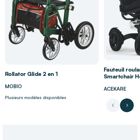
Permet un soin complet et rapide en un seul
geste pour limiter les manipulations fatigantes
Garantit une sécurité d'utilisation totale même
sur les peaux les plus réactives ou fragilisées
Pourquoi choisir DISTRI CLUB MEDICAL
pour l'achat de votre produit ?
Grâce à son expertise pointue dans le matériel
Fauteuil roula
de santé et l'accompagnement à l'autonomie,
Rollator Glide 2 en 1
Smartchair Hé
DISTRI CLUB MEDICAL sélectionne des
références de haute qualité pour sécuriser le
MOBIO
ACEKARE
domicile. Notre réseau de proximité s'engage à
fournir des solutions adaptées qui favorisent le
Plusieurs modèles disponibles
maintien d'une hygiène digne et sereine pour
Précédent
Suiva
chaque membre de la famille, peu importe son
âge.