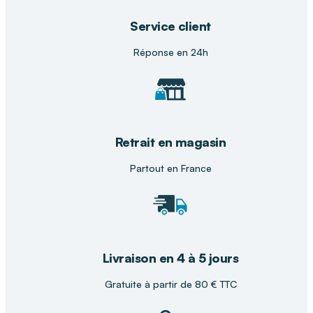
Service client
Dans votre
magasin de matériel médical
DISTRI
CLUB MEDICAL, nos conseillers vous
Réponse en 24h
accompagnent pour choisir les solutions de
transfert les mieux adaptées à vos besoins. Nous
vous guidons dans l’utilisation du drap de glisse
et restons disponibles pour un suivi
personnalisé.
Retrait en magasin
Partout en France
Livraison en 4 à 5 jours
Gratuite à partir de 80 € TTC