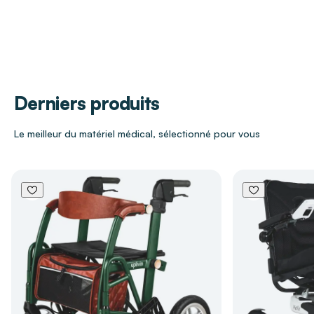
aidants. Leur textile technique très glissant
Modèle
Sans poignée
permet un repositionnement fluide, que ce soit
pour un retournement ou un transfert latéral,
Dimensions
L. 110 x l. 70 cm
idéal dans le cadre du
maintien à domicile
et en
établissement de soins.
Derniers produits
Caractéristiques techniques
Le meilleur du matériel médical, sélectionné pour vous
Permet le retournement sans effort et le
transfert du patient
Utilisation polyvalente : remontée dans le lit,
transfert gauche/droite, transfert sur planche
Composition : 15 % silicone, 85 % polyamide
Ouverture sur toute la longueur pour une mise
en place simple
Entretien facile : lavable à 60 °C ou
décontamination possible avec un spray