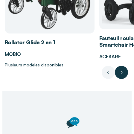
Les bénéfices des draps de glisse et de
transfert CLINIBED
Réduit considérablement les efforts de
Fauteuil roula
Rollator Glide 2 en 1
traction pour l’aidant et prévient les TMS.
Smartchair Hé
Améliore le confort du patient grâce à des
MOBIO
ACEKARE
mouvements plus doux et contrôlés.
Plusieurs modèles disponibles
Facilite les repositionnements fréquents,
Précédent
Suiva
essentiels pour prévenir les escarres.
Usage intuitif et rapide, parfaitement adapté
aux soignants et aidants à domicile.
Matériau durable et hygiénique, conçu pour un
usage intensif.
Votre magasin de vente et location de
matériel médical DISTRI CLUB MEDICAL