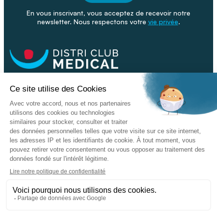
En vous inscrivant, vous acceptez de recevoir notre
newsletter. Nous respectons votre
vie privée
.
Facebook
Youtube
Linkeding
Nos catalogues
Nos conseils - Blog
Devenir franchisé
Retour & SAV
Données personnelles
L'enseigne
Copyright © 2026 DISTRI CLUB MEDICAL. Tous droits réservés
Conditions Générales de Vente
Mentions légales - CGU