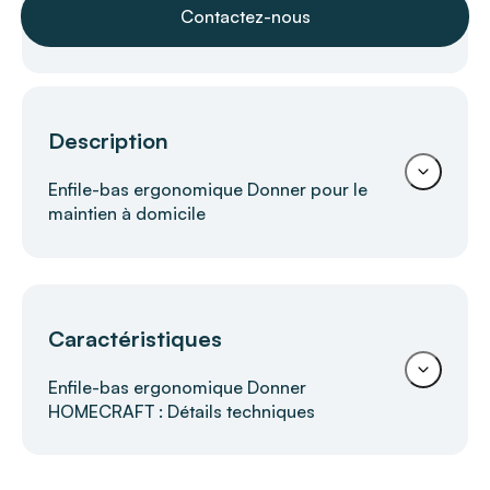
Contactez-nous
Description
Enfile-bas ergonomique Donner pour le
maintien à domicile
Enfile-bas Donner SISSEL FRANCE
Caractéristiques
PERFORMANCE HEALTH – Aide
idéale pour enfiler les bas de
Enfile-bas ergonomique Donner
contention
HOMECRAFT : Détails techniques
L’
enfile-bas Donner SISSEL FRANCE
PERFORMANCE HEALTH
est conçu pour
simplifier l’enfilage des bas de contention,