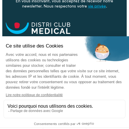
En vous inscrivant, vous acceptez de recevoir notre
newsletter. Nous respectons votre
vie privée
.
Facebook
Youtube
Linkeding
Nos catalogues
Nos conseils - Blog
Devenir franchisé
Retour & SAV
Données personnelles
L'enseigne
Copyright © 2026 DISTRI CLUB MEDICAL. Tous droits réservés
Conditions Générales de Vente
Mentions légales - CGU