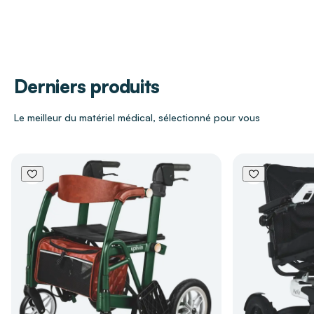
Dimensions
L. 31 x l. 20,5 cm
souvent difficile sans assistance. Robuste et
ergonomique, il réduit l’effort nécessaire et
permet de préserver confort et autonomie au
quotidien.
Derniers produits
Caractéristiques techniques
Le meilleur du matériel médical, sélectionné pour vous
Poignées coulissantes
pour une application
facile et maîtrisée
Rotation de 90°
des poignées afin d’adopter
une position plus confortable
Colonne centrale avec butoir
empêchant
tout mouvement pendant l’application
Colonne élargie sur le haut
pour convenir
aux mollets forts
Revêtement époxy blanc,
doux au toucher
et
limitant les risques de déchirure du bas