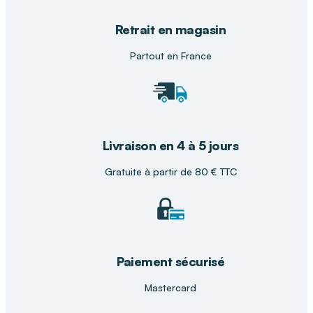
Pourquoi choisir DISTRI CLUB MEDICAL
Retrait en magasin
pour l'achat de votre produit ?
Partout en France
Opter pour DISTRI CLUB MEDICAL, c'est
s'assurer d'un accompagnement personnalisé
grâce à notre maillage national d'experts. Nous
nous engageons à transformer votre domicile en
un lieu sûr par une installation méticuleuse et
Livraison en 4 à 5 jours
des conseils techniques avisés, favorisant
l'indépendance et la qualité de vie des seniors
Gratuite à partir de 80 € TTC
comme des plus jeunes.
Paiement sécurisé
Mastercard