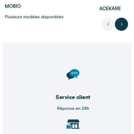
MOBIO
Garantit un maintien ergonomique supérieur
ACEKARE
grâce à une technologie d'assise de nouvelle
Plusieurs modèles disponibles
génération
Précédent
Suiva
Offre une maniabilité fluide et une robustesse
accrue pour des déplacements sereins
Sécurise vos trajets nocturnes ou par faible
visibilité grâce à une signalétique lumineuse
puissante intégrée
Facilite les transferts latéraux tout en offrant un
appui personnalisé et confortable pour les
bras
Propose une conduite intuitive et entièrement
Service client
paramétrable selon les besoins spécifiques de
l'utilisateur
Réponse en 24h
Améliore l'accès à l'environnement et optimise
la circulation sanguine grâce aux réglages
électriques