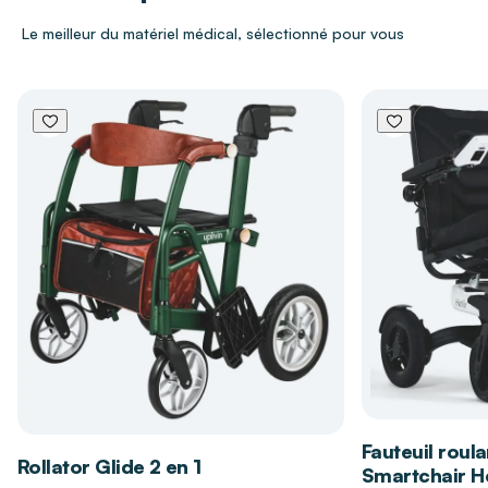
Roues directrices avec jantes en aluminium
Le meilleur du matériel médical, sélectionné pour vous
Alimentation
2 batteries
Éclairage LED actif avant et arrière
Protection latérale amovible et réglable avec
Garantie
2 ans sur le fauteuil
accoudoirs souples
Garantie
1 an sur les batteries
Joystick R-NET ou LINX
Repose-jambes à réglage électrique central
ou séparé et Lift en option
Les bénéfices du fauteuil roulant
électrique Ichair MC2 New MEYRA
Permet une adaptation morphologique
précise et évolutive pour un confort d'assise
optimal sans points de pression
Assure un ajustement postural sans effort
favorisant la respiration et le repos
Fauteuil roula
Rollator Glide 2 en 1
physiologique durant l'utilisation
Smartchair Hé