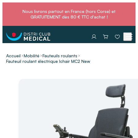
Nous livrons partout en France (hors Corse) et
GRATUITEMENT dès 80 € TTC d'achat !
Accueil
Mobilité
Fauteuils roulants
Fauteuil roulant électrique Ichair MC2 New