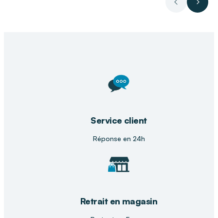
Précédent
Suiva
Votre magasin
DISTRI CLUB MEDICAL
,
spécialiste du
matériel médical
, vous
accompagne dans le choix de solutions de
confort adaptées à vos besoins. Nos équipes
vous conseillent afin de vous orienter vers des
produits compatibles avec une utilisation à
domicile comme en environnement
professionnel.
Service client
Réponse en 24h
Retrait en magasin