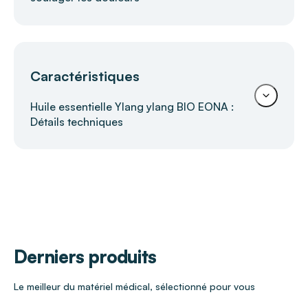
Huile essentielle Ylang ylang bio* EONA
Caractéristiques
– 100 % pure et naturelle
L'
huile essentielle Ylang ylang bio EONA
est
Huile essentielle Ylang ylang BIO EONA :
une huile végétale 100 % pure et naturelle, issue
Détails techniques
de l’agriculture biologique. Elle fait partie d’une
gamme d’huiles essentielles chémotypées,
adaptée à un usage de bien-être et de
Parfum
Ylang ylang
relaxation.
Conditionnement
1 flacon de 10 ml
Caractéristiques techniques
Derniers produits
Huile essentielle 100 % pure et naturelle
Issue de l’agriculture biologique
Le meilleur du matériel médical, sélectionné pour vous
Format flacon pratique pour un usage