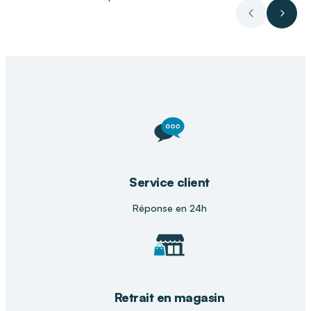
préparation de mélanges
Précédent
Suiva
Dans votre magasin DISTRI CLUB
MEDICAL
Votre magasin
DISTRI CLUB MEDICAL
,
spécialiste du
matériel médical
et des produits
de bien-être, vous accompagne dans le choix
d’huiles essentielles et accessoires adaptés à
vos besoins. Nos équipes vous conseillent afin
de vous orienter vers des produits fiables, sûrs
et compatibles avec votre environnement.
Service client
Réponse en 24h
* 100 % des ingrédients sont issus de
l’agriculture biologique.
Retrait en magasin