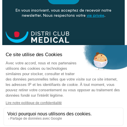
En vous inscrivant, vous acceptez de recevoir notre
newsletter. Nous respectons votre
vie privée
.
Facebook
Youtube
Linkeding
Nos catalogues
Nos conseils - Blog
Devenir franchisé
Retour & SAV
Données personnelles
L'enseigne
Copyright © 2026 DISTRI CLUB MEDICAL. Tous droits réservés
Conditions Générales de Vente
Mentions légales - CGU