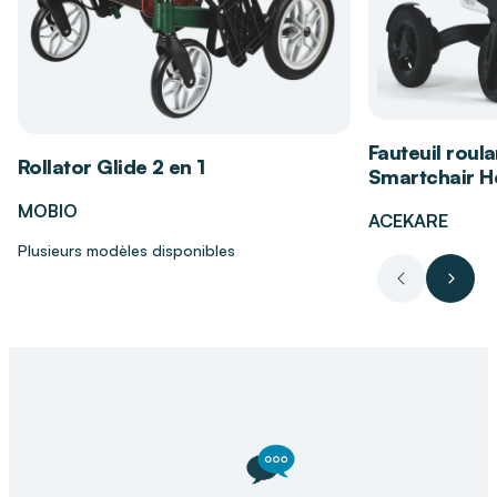
1 boîte comprenant :
1 totem en bois
80 cartes
1 règle de jeu
Fauteuil roula
Rollator Glide 2 en 1
Smartchair Hé
Les bénéfices du jeu Jungle Speed
MOBIO
ACEKARE
Plusieurs modèles disponibles
Améliore la concentration
grâce à
Précédent
Suiva
l’observation attentive des symboles.
Développe les réflexes
avec des parties
rapides et stimulantes.
Encourage l’interaction sociale
pour des
moments conviviaux en groupe.
Matériaux responsables
pour un jeu durable
et respectueux de l’environnement.