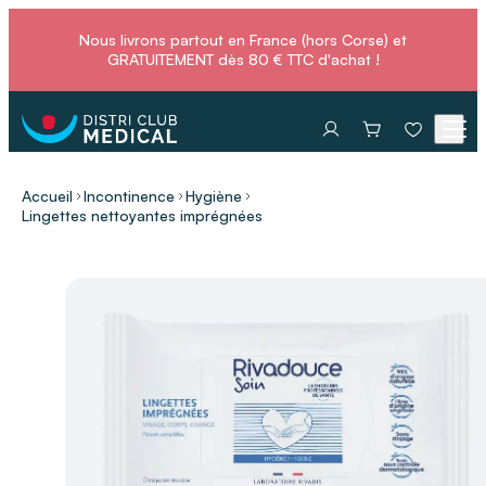
Nous livrons partout en France (hors Corse) et
GRATUITEMENT dès 80 € TTC d'achat !
Accueil
Incontinence
Hygiène
Lingettes nettoyantes imprégnées