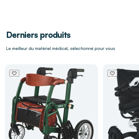
apaisants garantit une sensation immédiate de
confort et de fraîcheur.
Conditionnement
1 flow-pack de 50
lingettes
Caractéristiques techniques
Derniers produits
Formulées pour une
utilisation fréquente
Le meilleur du matériel médical, sélectionné pour vous
Enrichies en
glycérine végétale
et en
extrait
de fleur d’oranger
aux vertus apaisantes
Parfum
frais et léger
Testées sous contrôle
dermatologique et
gynécologique
Les bénéfices des lingettes imprégnées
RIVADOUCE SOIN
Nettoient la peau en douceur tout en
préservant son hydratation naturelle.