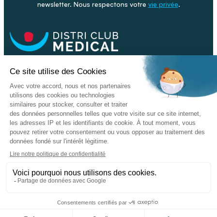
newsletter. Nous respectons votre
vie privée
.
Facebook
Youtube
Linkeding
Nos catalogues
Nos conseils - Blog
Devenir franchisé
Retour & SAV
Données personnelles
L'enseigne
Copyright © 2026 DISTRI CLUB MEDICAL. Tous droits réservés
Conditions Générales de Vente
Mentions légales - CGU