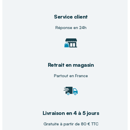
Pourquoi choisir DISTRI CLUB MEDICAL
pour le matériel médical ?
Service client
Chez
DISTRI CLUB MEDICAL
, nous proposons
des solutions fiables et simples d’utilisation pour
Réponse en 24h
accompagner la gestion des traitements au
quotidien. Nos conseillers vous guident pour
choisir le pilulier le plus adapté à vos besoins.
Retrait en magasin
Partout en France
Livraison en 4 à 5 jours
Gratuite à partir de 80 € TTC