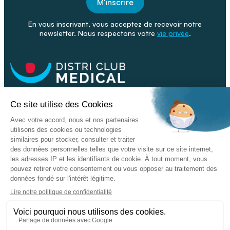
M'inscrire
En vous inscrivant, vous acceptez de recevoir notre
newsletter. Nous respectons votre
vie privée
.
Facebook
Youtube
Linkeding
Nos catalogues
Nos conseils - Blog
Devenir franchisé
Retour & SAV
Données personnelles
L'enseigne
Copyright © 2026 DISTRI CLUB MEDICAL. Tous droits réservés
Conditions Générales de Vente
Mentions légales - CGU