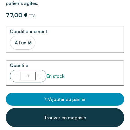
patients agités.
77,00 €
TTC
Conditionnement
À l'unité
Quantité
En stock
Ajouter au panier
Trouver en magasin