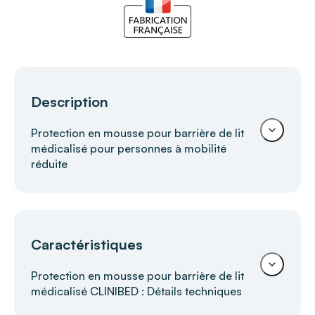
Description
Protection en mousse pour barrière de lit
médicalisé pour personnes à mobilité
réduite
Protection en mousse pour barrière de
Caractéristiques
lit CLINIBED – Sécurité renforcée et
confort au repos
Protection en mousse pour barrière de lit
médicalisé CLINIBED : Détails techniques
La
protection en mousse pour barrière de lit
CLINIBED
est conçue pour
éviter les chocs
et