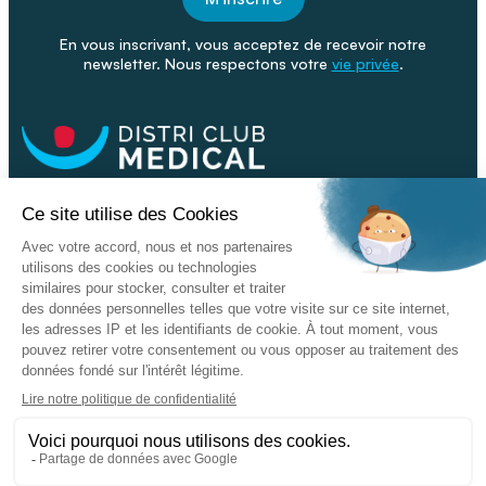
En vous inscrivant, vous acceptez de recevoir notre
newsletter. Nous respectons votre
vie privée
.
Facebook
Youtube
Linkeding
Nos catalogues
Nos conseils - Blog
Devenir franchisé
Retour & SAV
Données personnelles
L'enseigne
Copyright © 2026 DISTRI CLUB MEDICAL. Tous droits réservés
Conditions Générales de Vente
Mentions légales - CGU