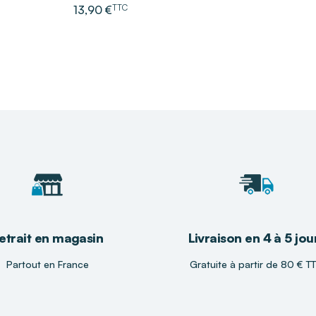
TTC
13,90 €
r choisir la
 et à votre mode de
lus confortable et la
etrait en magasin
Livraison en 4 à 5 jou
Partout en France
Gratuite à partir de 80 € T