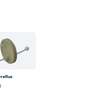
-reflux
X