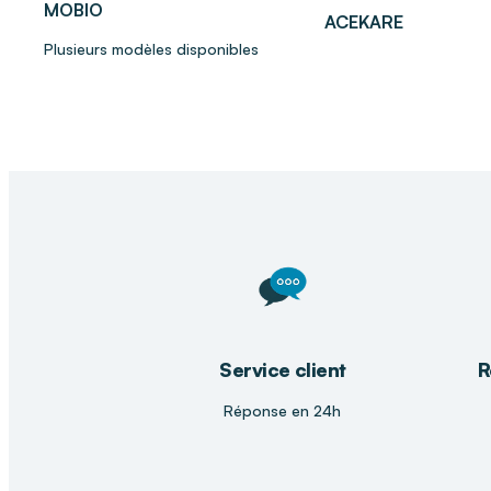
MOBIO
Pourquoi choisir DISTRI CLUB MEDICAL ?
ACEKARE
Plusieurs modèles disponibles
Chez
DISTRI CLUB MEDICAL
, nous vous guidons pou
protection la mieux adaptée à votre niveau de fuites
vie. Notre équipe vous aide à trouver la solution la p
plus sécurisante pour un bien-être durable.
Service client
R
Réponse en 24h