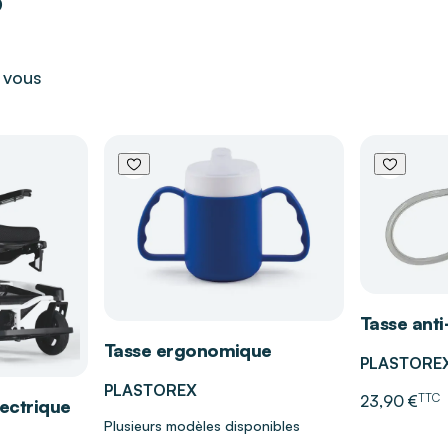
nt le liquide.
iberté de
r vous
ellent maintien et
TENA Discreet
idien plus serein
.
me en usage
Tasse anti
Tasse ergonomique
rconstances.
PLASTORE
PLASTOREX
r design
TTC
23,90 €
lectrique
Plusieurs modèles disponibles