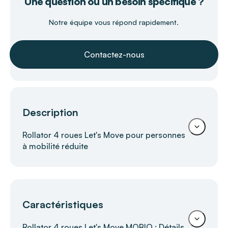
Une question ou un besoin spécifique ?
Notre équipe vous répond rapidement.
Contactez-nous
Description
Rollator 4 roues Let's Move pour personnes
à mobilité réduite
Rollator Let's Move MOBIO –
Caractéristiques
Déambulateur léger et maniable pour
une mobilité en toute élégance
Rollator 4 roues Let's Move MOBIO : Détails