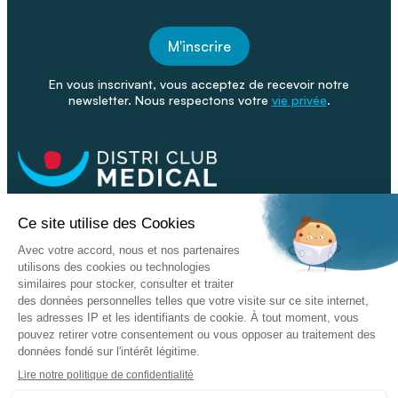
M'inscrire
En vous inscrivant, vous acceptez de recevoir notre
newsletter. Nous respectons votre
vie privée
.
Facebook
Youtube
Linkeding
Nos catalogues
Nos conseils - Blog
Devenir franchisé
Retour & SAV
Données personnelles
L'enseigne
Copyright © 2026 DISTRI CLUB MEDICAL. Tous droits réservés