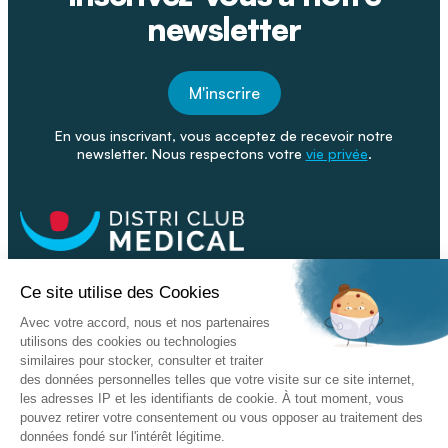
newsletter
M'inscrire
En vous inscrivant, vous acceptez de recevoir notre
newsletter. Nous respectons votre
vie privée
.
Facebook
Youtube
Linkeding
Nos catalogues
Nos conseils - Blog
Devenir franchisé
Retour & SAV
Données personnelles
L'enseigne