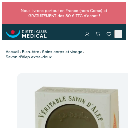
Nous livrons partout en France (hors Corse) et
GRATUITEMENT dès 80 € TTC d'achat !
Accueil
Bien-être
Soins corps et visage
Savon d'Alep extra-doux