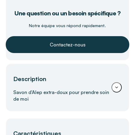
Une question ou un besoin spécifique ?
Notre équipe vous répond rapidement.
Contactez-nous
Description
Savon d'Alep extra-doux pour prendre soin
de moi
Savon d'Alep extra-doux ALEPIA –
Caractéristiques
Nettoyage traditionnel et respectueux