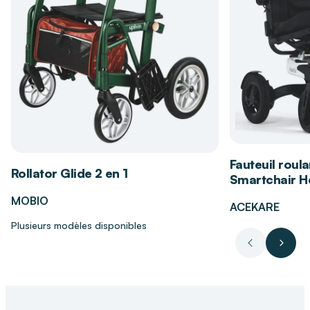
qualité
pour un soin naturel et nourrissant.
Les bénéfices du savon d’Alep extra-doux
Nettoie sans agresser
grâce à une
composition naturelle et respectueuse.
Maintient l’
hydratation de la peau
grâce à ses
huiles nourrissantes.
Convient pour un usage quotidien chez
Fauteuil roula
l’adulte comme chez l’enfant.
Rollator Glide 2 en 1
Smartchair Hé
Respecte les peaux sensibles grâce à sa
MOBIO
ACEKARE
formule extra-douce.
Plusieurs modèles disponibles
Votre magasin DISTRI CLUB MEDICAL
Précédent
Suiva
Votre
magasin DISTRI CLUB MEDICAL
vous
accompagne dans le choix de soins d’hygiène
adaptés à votre type de peau. Découvrez notre