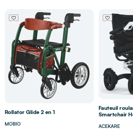
Poids
123 kg (sans batteries)
4 roues pneumatiques de 13" pour
d’excellentes performances extérieures
Garantie
2 ans
Freins hydrauliques
Les bénéfices du scooter PMR Victory
XL140 PRIDE MOBILITY
Offre une prise en main ergonomique et un
repos des poignets optimal pour une conduite
sans effort
Permet de trouver une position d'assise
personnalisée pour un confort durable lors
des longs trajets
Fauteuil roula
Assure un maintien dorsal de haute qualité
Rollator Glide 2 en 1
Smartchair Hé
réduisant les points de fatigue pendant la
navigation
MOBIO
ACEKARE