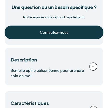
Une question ou un besoin spécifique ?
Notre équipe vous répond rapidement.
Contactez-nous
Description
Semelle épine calcanéenne pour prendre
soin de moi
Semelle épine calcanéenne RheelaxX
Caractéristiques
RHEELAX – Soulagement ciblé et