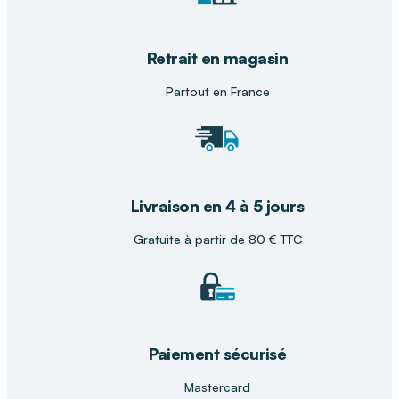
Composition : doublure en microfibre, mousse
latex, support inférieur étanche avec
autocollant rond.
Retrait en magasin
Modèle universel : utilisable au pied droit
Partout en France
comme au pied gauche.
Durée de vie de 9 à 12 mois.
Lavable facilement à l’eau.
Les bénéfices de la semelle RheelaxX
Livraison en 4 à 5 jours
Gratuite à partir de 80 € TTC
Soulagement immédiat
des douleurs liées à
l’épine calcanéenne.
Confort discret
grâce à son design fin et
adaptable à toutes les chaussures.
Paiement sécurisé
Réduction de l’inflammation
par
décompression ciblée du talon.
Mastercard