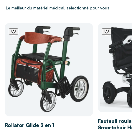
Le meilleur du matériel médical, sélectionné pour vous
Poids
5,7 kg
Rotation
à 360°
avec repérage des positions
tous les 90° pour un positionnement précis.
Structure robuste en
acier époxy blanc
,
durable et stable.
Assise en plastique moulé avec
revêtement
antidérapant
pour renforcer la sécurité.
Compatible avec les baignoires jusqu’à
72 cm
de largeur
.
Les bénéfices du siège pivotant pour
baignoire DRIVE DEVILBISS HEALTHCARE
Sécurise l’accès au bain et réduit les risques
de chute.
Rotation fluide permettant un transfert plus
Fauteuil roula
Rollator Glide 2 en 1
simple et moins fatigant.
Smartchair Hé