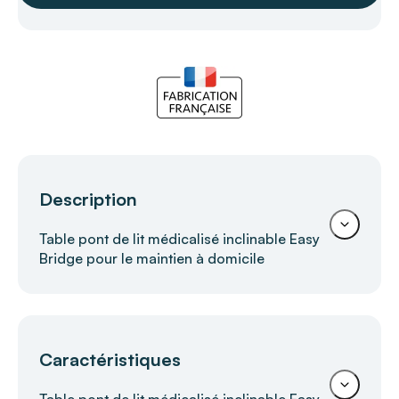
Description
Table pont de lit médicalisé inclinable Easy
Bridge pour le maintien à domicile
Table pont de lit inclinable Easy Bridge
Caractéristiques
HERDEGEN – Lecture, repas et
confort au lit