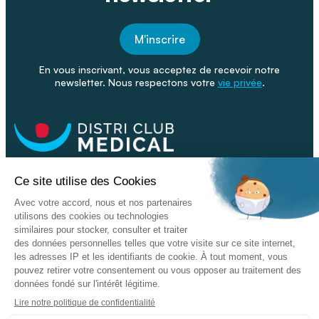
M'inscrire
En vous inscrivant, vous acceptez de recevoir notre
newsletter. Nous respectons votre
vie privée
.
Facebook
Youtube
Linkeding
Nos catalogues
Nos conseils - Blog
Devenir franchisé
Retour & SAV
Données personnelles
L'enseigne
Copyright © 2026 DISTRI CLUB MEDICAL. Tous droits réservés