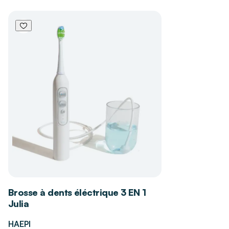
sensibles par une action sonique douce et
protectrice
Permet un renouvellement simple des
accessoires pour maintenir une efficacité de
brossage optimale sur la durée
Pourquoi choisir DISTRI CLUB MEDICAL
pour l'achat de votre produit ?
Grâce à son maillage national de magasins,
DISTRI CLUB MEDICAL assure une écoute
attentive et des conseils personnalisés pour
équiper votre domicile. Nos experts s'engagent
à fournir des solutions techniques fiables qui
améliorent le confort quotidien, permettant ainsi
aux personnes en quête d'autonomie de vieillir
Brosse à dents éléctrique 3 EN 1
sereinement dans un environnement sécurisé et
Julia
bienveillant.
HAEPI