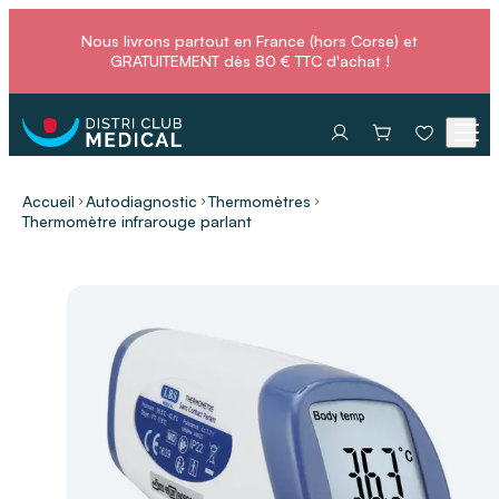
Nous livrons partout en France (hors Corse) et
GRATUITEMENT dès 80 € TTC d'achat !
Accueil
Autodiagnostic
Thermomètres
Thermomètre infrarouge parlant