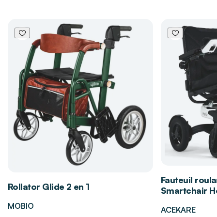
Garantie
3 ans
Mise en marche instantanée par simple
pression sur la gâchette.
Grand écran rétroéclairé pour une lecture
facile, même dans l’obscurité.
2 modes de mesure
: mode frontal pour la
température corporelle et mode « objet »
pour contrôler la température d’un liquide,
d’une pièce ou d’une surface.
Prise de mesure
ultra rapide en moins d’une
seconde
.
Annonces vocales pour guider l’utilisateur lors
de chaque étape.
Capacité de
32 mémoires
pour suivre
l’évolution de la température.
Fauteuil roula
Rollator Glide 2 en 1
Smartchair Hé
Les bénéfices du thermomètre infrarouge
MOBIO
parlant LBS MÉDICAL
ACEKARE