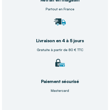
Dans votre
magasin DISTRI CLUB MEDICAL
, nos
Partout en France
conseillers vous orientent vers le thermomètre le
plus adapté à votre quotidien. Le modèle
LBS
MÉDICAL infrarouge parlant
est
particulièrement recommandé pour allier
simplicité, hygiène et accessibilité pour tous.
Livraison en 4 à 5 jours
Gratuite à partir de 80 € TTC
Paiement sécurisé
Mastercard