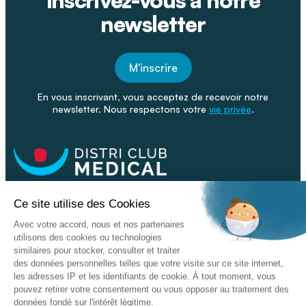
newsletter
M'inscrire
En vous inscrivant, vous acceptez de recevoir notre
newsletter. Nous respectons votre
vie privée
.
Facebook
Youtube
Linkeding
Nos catalogues
Nos conseils - Blog
Devenir franchisé
Retour & SAV
Données personnelles
L'enseigne