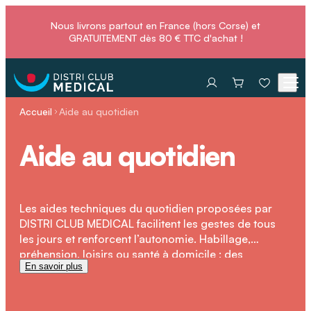
Nous livrons partout en France (hors Corse) et
GRATUITEMENT dès 80 € TTC d'achat !
Accueil
Aide au quotidien
Aide au quotidien
Les aides techniques du quotidien proposées par
DISTRI CLUB MEDICAL facilitent les gestes de tous
les jours et renforcent l’autonomie. Habillage,
préhension, loisirs ou santé à domicile : des
En savoir plus
solutions pratiques et ergonomiques pour améliorer
durablement le confort et la qualité de vie.