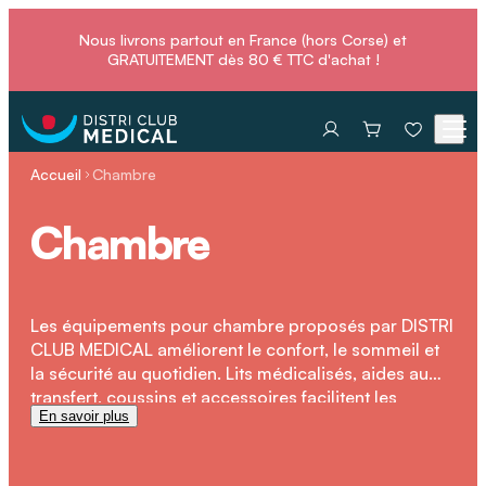
Nous livrons partout en France (hors Corse) et
GRATUITEMENT dès 80 € TTC d'achat !
Accueil
Chambre
Chambre
Les équipements pour chambre proposés par DISTRI
CLUB MEDICAL améliorent le confort, le sommeil et
la sécurité au quotidien. Lits médicalisés, aides au
transfert, coussins et accessoires facilitent les
En savoir plus
gestes, préviennent les escarres et favorisent une
meilleure qualité de vie face au vieillissement ou au
handicap.