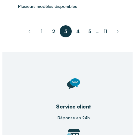
Plusieurs modèles disponibles
1
2
3
4
5
11
...
pagination.previous_page
pagina
Service client
Réponse en 24h