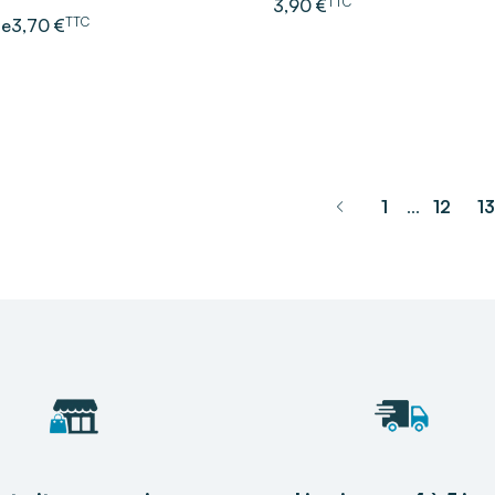
TTC
3,90 €
TTC
de
3,70 €
1
12
13
...
pagination.previ