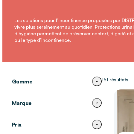
Les solutions pour l’incontinence proposées par DIS
vivre plus sereinement au quotidien. Protections urinair
d’hygiène permettent de préserver confort, dignité et 
ou le type d’incontinence.
151 résultats
Gamme
Gants et lingettes
(15)
Marque
Toilette
(11)
Slips et belts
(10)
HARTMANN
(25)
Prix
Prévention des escarres
(9)
TENA
(20)