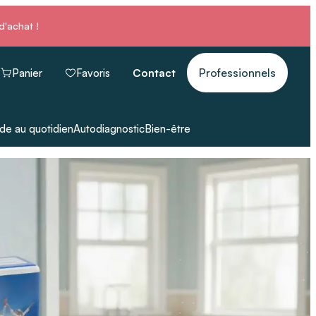
d'achat !
Professionnels
Panier
Favoris
Contact
de au quotidien
Autodiagnostic
Bien-être
fort
teurs
Thermothérapie
Téléphones et aides auditives
érapants
 de transfert
Appareils respiratoires
Tous les produits
in
 à dentier
accès
Tous les produits
ts
s PMR
pie
roduits