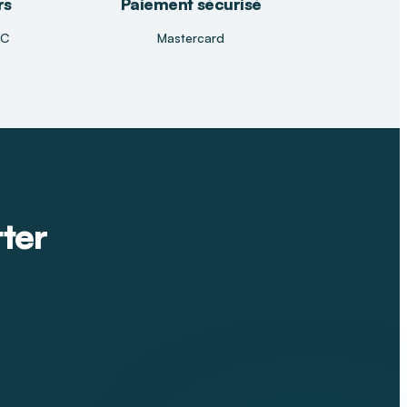
rs
Paiement sécurisé
TC
Mastercard
tter