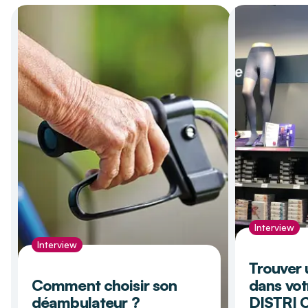
Interview
Interview
Trouver 
Comment choisir son
dans vot
déambulateur ?
DISTRI 