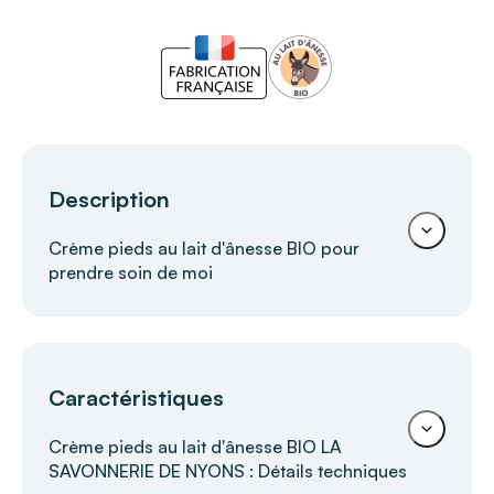
Description
Crème pieds au lait d'ânesse BIO pour
prendre soin de moi
Crème pieds au lait d'ânesse bio LA
Caractéristiques
SAVONNERIE DE NYONS – Douceur,
nutrition et protection
Crème pieds au lait d'ânesse BIO LA
SAVONNERIE DE NYONS : Détails techniques
La
crème pieds au lait d’ânesse bio LA