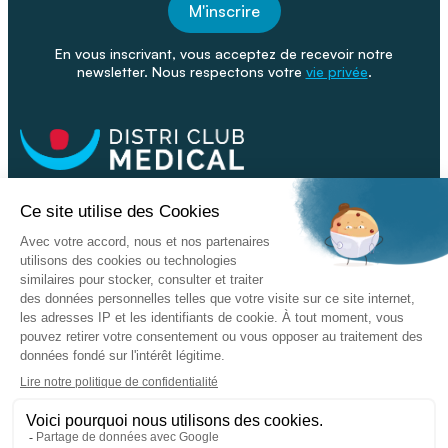
M'inscrire
En vous inscrivant, vous acceptez de recevoir notre
newsletter. Nous respectons votre
vie privée
.
Facebook
Youtube
Linkeding
Nos catalogues
Nos conseils - Blog
Devenir franchisé
Retour & SAV
Données personnelles
L'enseigne
Copyright © 2026 DISTRI CLUB MEDICAL. Tous droits réservés
Conditions Générales de Vente
Mentions légales - CGU