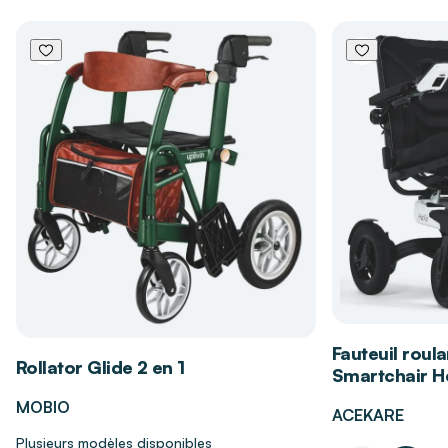
un confort personnalisé.
Repose-pieds très stable
évitant tout risque
de basculement.
4 roues multidirectionnelles
équipées de
freins pour une parfaite maîtrise des
déplacements.
Assise souple en 2 parties avec galette
amovible :
43 x 43 cm
.
Utilisation polyvalente : se place sur une
cuvette existante ou s’utilise seul grâce au
pot
amovible
.
Structure pliable à plat en aluminium
anti-
corrosion
pour un rangement facile.
Fauteuil roula
Coloris :
champagne mat et bleu
.
Rollator Glide 2 en 1
Smartchair Hé
MOBIO
ACEKARE
Plusieurs modèles disponibles