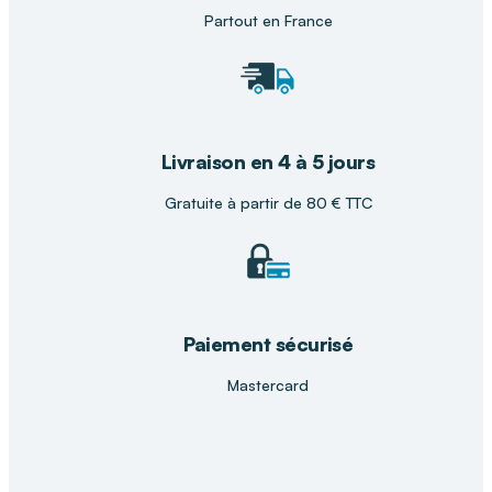
MEDICAL
, ce fauteuil peut être présenté, réglé et
Partout en France
adapté avec l’aide de nos conseillers. Nous vous
accompagnons pour choisir la solution la plus
confortable et sécurisée selon vos besoins.
Livraison en 4 à 5 jours
Gratuite à partir de 80 € TTC
Paiement sécurisé
Mastercard