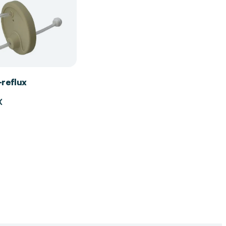
-reflux
X