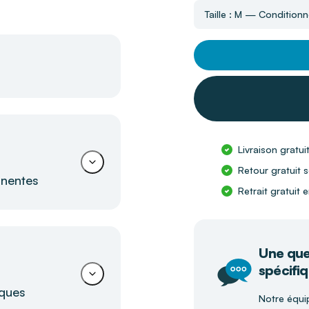
Taille : M — Condition
Livraison gratui
Retour gratuit s
inentes
Retrait gratuit
te confortable
Une que
spécifiq
 confortable
pour un
iques
Notre équi
 garantit sécurité et