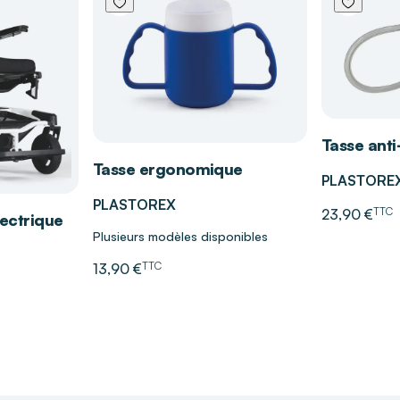
specte la peau.
adhésifs sécurisés.
ières hydrophobes.
e et hygiénique.
Tasse anti
micile ou en
Tasse ergonomique
PLASTORE
PLASTOREX
TTC
23,90 €
lectrique
Plusieurs modèles disponibles
aident à sélectionner
TTC
13,90 €
 et à vos habitudes
nfortable et la plus