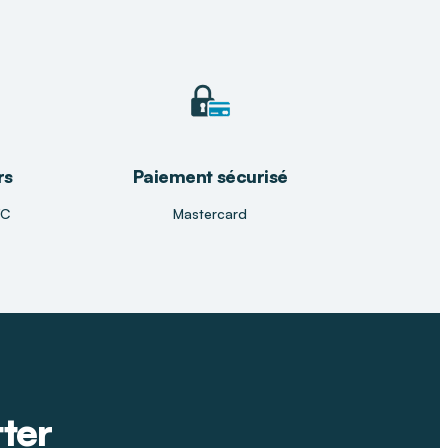
rs
Paiement sécurisé
TC
Mastercard
tter