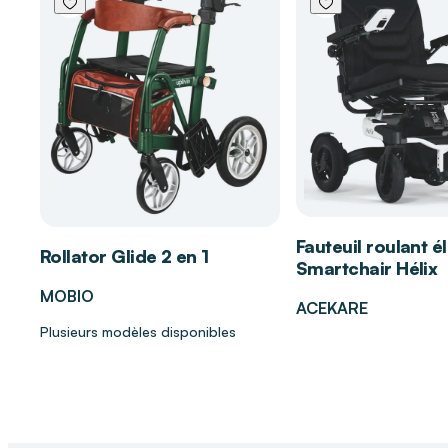
Confort accru grâce à un voile doux et aéré qui re
Excellent maintien avec sa double ceinture et ses 
Protection fiable contre les fuites grâce aux barr
Indicateur d’humidité pratique pour un suivi simpl
Convient parfaitement à un usage quotidien, à do
déplacement.
Fauteuil roulant é
L'accompagnement DISTRI CLUB MEDICAL
Rollator Glide 2 en 1
Smartchair Hélix
Chez
DISTRI CLUB MEDICAL
, nos conseillers vous 
MOBIO
ACEKARE
la protection adaptée à votre niveau d’incontinence
Plusieurs modèles disponibles
de vie. Nous vous guidons vers la solution la plus co
sûre pour préserver votre autonomie.